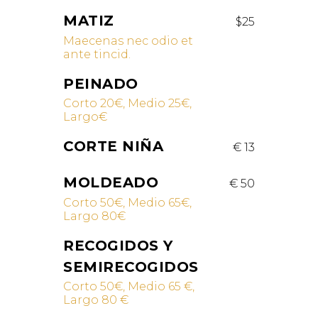
MATIZ
$25
Maecenas nec odio et
ante tincid.
PEINADO
Corto 20€, Medio 25€,
Largo€
CORTE NIÑA
€ 13
MOLDEADO
€ 50
Corto 50€, Medio 65€,
Largo 80€
RECOGIDOS Y
SEMIRECOGIDOS
Corto 50€, Medio 65 €,
Largo 80 €