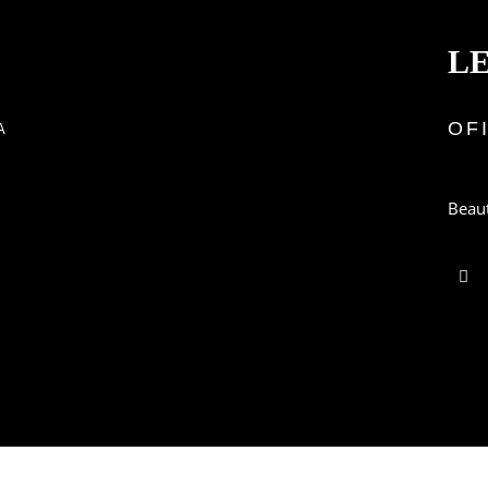
L
OF
A
Beau