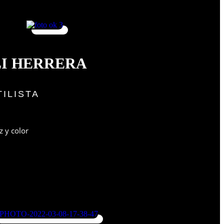
LI HERRERA
TILISTA
z y color