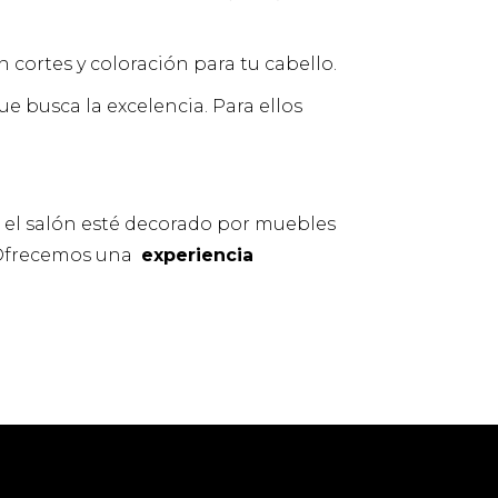
 cortes y coloración para tu cabello.
e busca la excelencia. Para ellos
o el salón esté decorado por muebles
. Ofrecemos una
experiencia