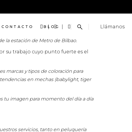
Llámanos
CONTACTO
BLOG
de la estación de Metro de Bilbao.
 su trabajo cuyo punto fuerte es el
s marcas y tipos de coloración para
tendencias en mechas (babylight, tiger
as tu imagen para momento del día a día
estros servicios, tanto en peluquería