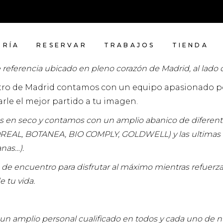
ERÍA
RESERVAR
TRABAJOS
TIENDA
 referencia ubicado en pleno corazón de Madrid, al lado 
ntro de Madrid contamos con un equipo apasionado por
rle el mejor partido a tu imagen.
s en seco y contamos con un amplio abanico de diferente
LOREAL, BOTANEA, BIO COMPLY, GOLDWELL) y las ultimas 
anas…).
 de encuentro para disfrutar al máximo mientras refuerz
e tu vida.
un amplio personal cualificado en todos y cada uno de nu