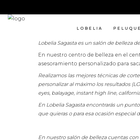
LOBELIA
PELUQU
Lobelia Sagasta es un salón de belleza de
En nuestro centro de belleza en el ce
asesoramiento personalizado para saca
Realizamos las mejores técnicas de corte
personalizar al máximo los resultados (
eyes, balayage, instant high line, californi
En Lobelia Sagasta encontrarás un punto
que quieras o para esa ocasión especial d
En nuestro salón de belleza cuentas con 