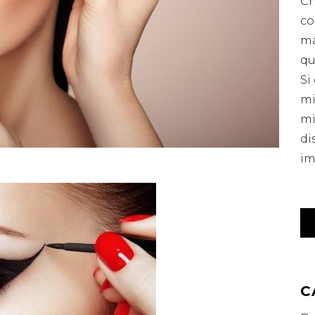
Ch
co
m
qu
Si
mi
mi
di
im
C