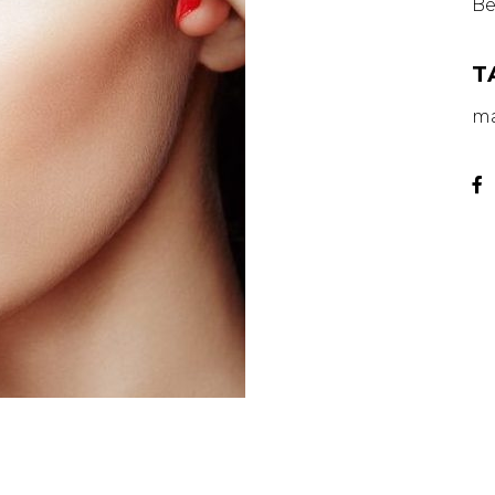
Be
T
ma