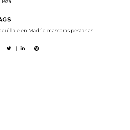
lleza
AGS
quillaje en Madrid
mascaras
pestañas