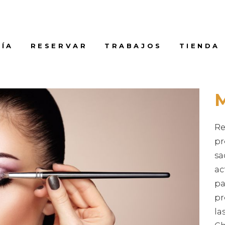
ÍA
RESERVAR
TRABAJOS
TIENDA
Re
pr
sa
ac
pa
pr
la