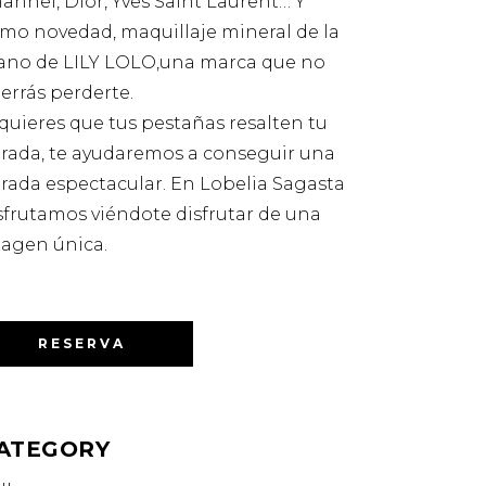
annel, Dior, Yves Saint Laurent… Y
mo novedad, maquillaje mineral de la
ano de
LILY LOLO,
una marca que no
errás perderte.
 quieres que tus pestañas resalten tu
rada, te ayudaremos a conseguir una
rada espectacular. En Lobelia Sagasta
sfrutamos viéndote disfrutar de una
agen única.
RESERVA
ATEGORY