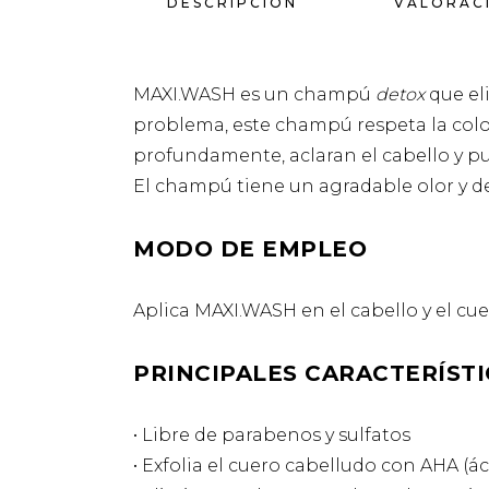
DESCRIPCIÓN
VALORACI
MAXI.WASH es un champú
detox
que el
problema, este champú respeta la color
profundamente, aclaran el cabello y pur
El champú tiene un agradable olor y de
MODO DE EMPLEO
Aplica MAXI.WASH en el cabello y el cu
PRINCIPALES CARACTERÍSTI
• Libre de parabenos y sulfatos
• Exfolia el cuero cabelludo con AHA (ác