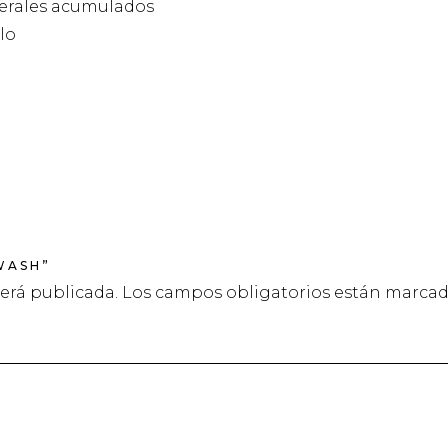
nerales acumulados
llo
WASH”
será publicada.
Los campos obligatorios están marca