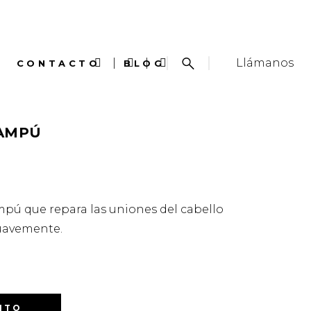
Llámanos
CONTACTO
BLOG
HAMPÚ
pú que repara las uniones del cabello
suavemente.
ITO