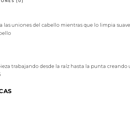
ONES (0)
las uniones del cabello mientras que lo limpia suav
bello
ieza trabajando desde la raíz hasta la punta creando
5
CAS